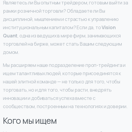
Являетесь ли Вы опытным трейдером, готовым выйти за
рамки розничной торговли? Обладаете ли Вы
дисциплиной, мышлением и страстью к управлению
институциональным капиталом? Если да, то
Vision
Quant
, одна из ведущих в мире фирм, занимающихся
торговлей на бирже, может стать Вашим следующим
домом.
Мы расширяем наше подразделение проп-трейдинга и
ищем талантливых людей, которые присоединятся к
нашей элитной команде — не только для того, чтобы
торговать, но и для того, чтобы расти, внедрять
инновации и добиваться успеха вместе с
сообществом, построенным на технологиях и доверии.
Кого мы ищем