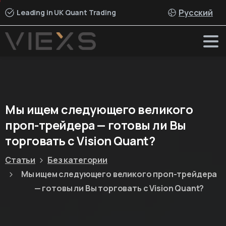
Русский
Leading in UK Quant Trading
Мы
ищем
следующего
великого
проп-трейдера
—
готовы
ли
Вы
торговать
с
Vision
Quant?
Статьи
Без категории
Мы ищем следующего великого проп-трейдера
— готовы ли Вы торговать с Vision Quant?