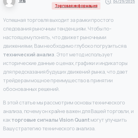
Iris
04/29/2025
Торговая информация
Успешная торговля выходит за рамки простого
следования рыночным тенденциям. Чтобы по-
настоящему понять, что движет рыночными
движениями, Вам необходимо глубоко погрузиться в
технический анализ
. Этот метод использует
исторические данные о ценах, графики и индикаторы
для предсказания будущих движений рынка, что дает
трейдерам мощное преимущество в принятии
обоснованных решений.
В этой статье мы рассмотрим основы технического
анализа, почему он крайне важен для Вашей торговли, и
как
торговые сигналы Vision Quant
могут улучшить
Вашу стратегию технического анализа.