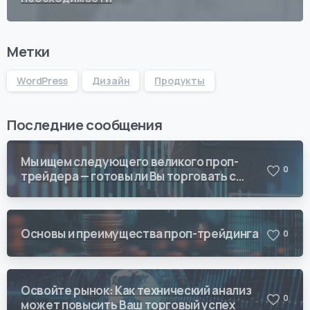
Метки
WordPress
Дизайн
Продукты
Последние сообщения
Мы ищем следующего великого проп-
0
трейдера — готовы ли Вы торговать с
Vision Quant?
Основы и преимущества проп-трейдинга
0
Освойте рынок: Как технический анализ
0
может повысить Ваш торговый успех