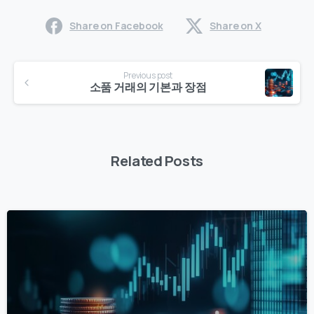
Share on Facebook
Share on X
Continue
Previous post
Reading
소품 거래의 기본과 장점
Related Posts
0