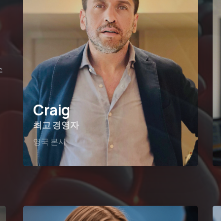
소
의
Craig
최고 경영자
영국 본사