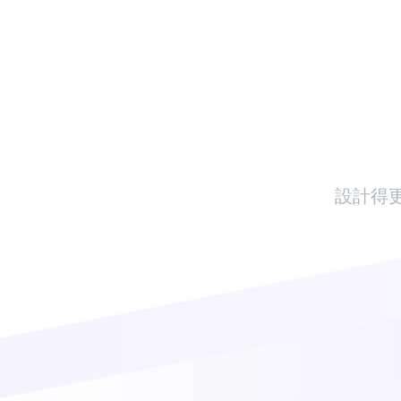
Skip
to
content
設計得