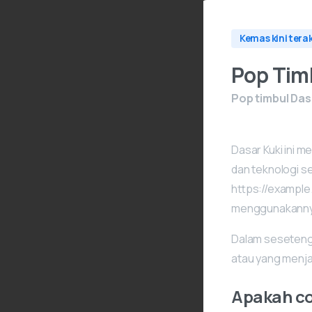
Kemas kini tera
Pop Timb
Pop timbul Dasa
Dasar Kuki ini m
dan teknologi s
https://example
menggunakannya
Dalam seseteng
atau yang menja
Apakah co