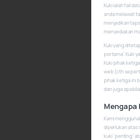
Kuki ialah fail 
anda melawat ta
menjadikan tapa
menyediakan ma
Kuki yang diteta
pertama”. Kuki y
Kuki pihak ketig
web (cth seperti
pihak ketiga in
dan juga apabila
Mengapa 
Kami menggunaka
diperlukan atas
kuki “penting” a