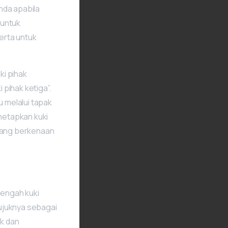
anda apabila
 untuk
erta untuk
ki pihak
 pihak ketiga”.
u melalui tapak
enetapkan kuki
 yang berkenaan
engah kuki
ujuknya sebagai
ak dan