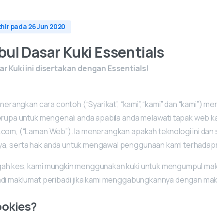
khir pada 26 Jun 2020
ul Dasar Kuki Essentials
r Kuki ini disertakan dengan Essentials!
enerangkan cara contoh (“Syarikat”, “kami”, “kami” dan “kami”) 
erupa untuk mengenali anda apabila anda melawati tapak web ka
.com, (“Laman Web”). Ia menerangkan apakah teknologi ini dan
, serta hak anda untuk mengawal penggunaan kami terhadap
ah kes, kami mungkin menggunakan kuki untuk mengumpul makl
di maklumat peribadi jika kami menggabungkannya dengan makl
okies?