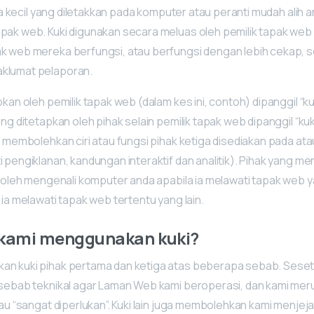
data kecil yang diletakkan pada komputer atau peranti mudah alih 
pak web. Kuki digunakan secara meluas oleh pemilik tapak web
k web mereka berfungsi, atau berfungsi dengan lebih cekap, s
klumat pelaporan.
pkan oleh pemilik tapak web (dalam kes ini, contoh) dipanggil “ku
ang ditetapkan oleh pihak selain pemilik tapak web dipanggil “kuki
a membolehkan ciri atau fungsi pihak ketiga disediakan pada ata
 pengiklanan, kandungan interaktif dan analitik). Pihak yang m
i boleh mengenali komputer anda apabila ia melawati tapak web
 ia melawati tapak web tertentu yang lain.
kami menggunakan kuki?
n kuki pihak pertama dan ketiga atas beberapa sebab. Seset
 sebab teknikal agar Laman Web kami beroperasi, dan kami mer
tau “sangat diperlukan”. Kuki lain juga membolehkan kami menjej