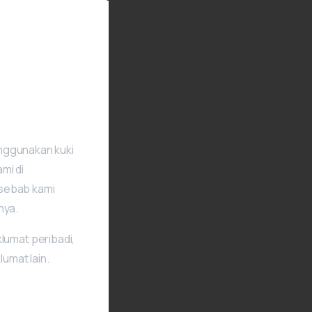
menggunakan kuki
mi di
 sebab kami
nya.
umat peribadi,
umat lain.