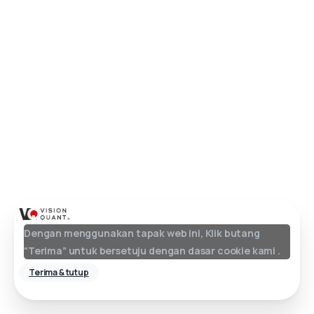
Dengan menggunakan tapak web ini, Klik butang
“Terima” untuk bersetuju dengan dasar
cookie
kami
.
Terima & tutup