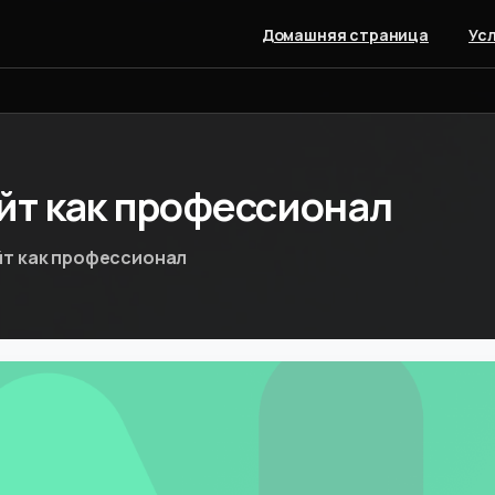
Домашняя страница
Ус
йт
как
профессионал
йт как профессионал