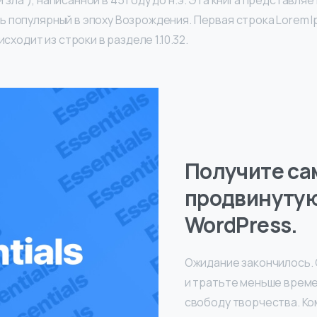
 зла”), написанной в 45 году до н.э. Эта книга представля
ь популярный в эпоху Возрождения. Первая строка Lorem I
оисходит из строки в разделе 1.10.32.
Получите с
продвинутую
WordPress.
Ожидание закончилось. 
и тратьте меньше време
свободу творчества. К