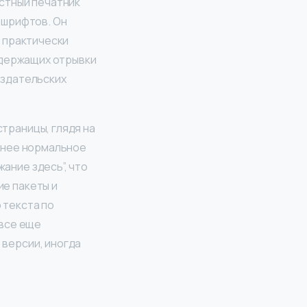
естный печатник
 шрифтов. Он
ь практически
содержащих отрывки
издательских
траницы, глядя на
менее нормальное
ание здесь”, что
ие пакеты и
 текста по
 все еще
 версии, иногда