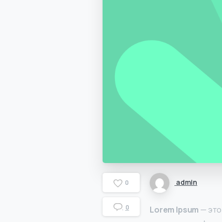
admin
0
0
Lorem Ipsum
— это