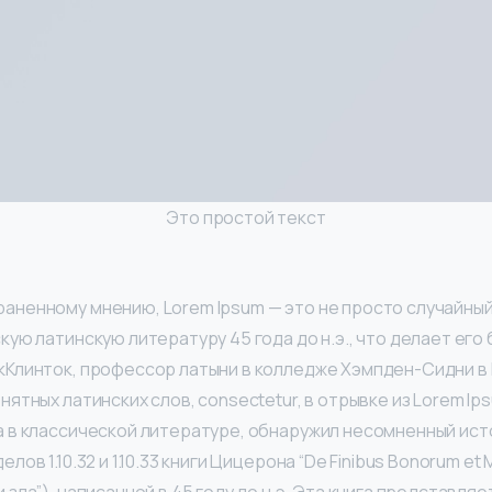
Это простой текст
аненному мнению, Lorem Ipsum — это не просто случайный 
кую латинскую литературу 45 года до н.э., что делает его
кКлинток, профессор латыни в колледже Хэмпден-Сидни в
нятных латинских слов, consectetur, в отрывке из Lorem Ip
а в классической литературе, обнаружил несомненный исто
лов 1.10.32 и 1.10.33 книги Цицерона “De Finibus Bonorum et 