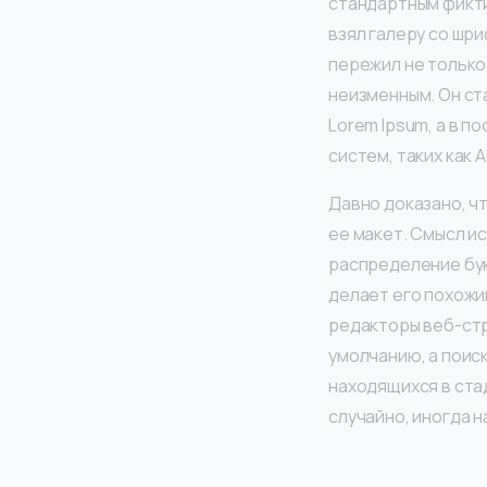
стандартным фикти
взял галеру со шр
пережил не только 
неизменным. Он ста
Lorem Ipsum, а в 
систем, таких как 
Давно доказано, ч
ее макет. Смысл и
распределение бук
делает его похожи
редакторы веб-стр
умолчанию, а поиск
находящихся в ста
случайно, иногда н