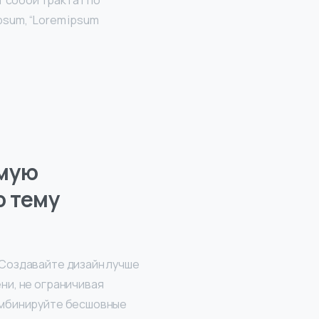
ет собой трактат по
psum, “Lorem ipsum
амую
 тему
Создавайте дизайн лучше
ни, не ограничивая
омбинируйте бесшовные