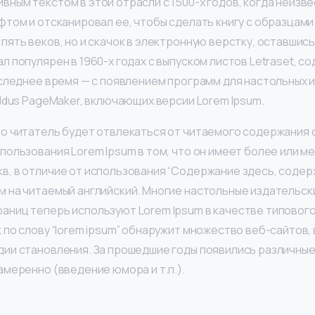
вным текстом в этой отрасли с 1500-х годов, когда неизв
ифтом и отсканировал ее, чтобы сделать книгу с образцами
пять веков, но и скачок в электронную верстку, оставшис
л популярен в 1960-х годах с выпуском листов Letraset, 
последнее время — с появлением программ для настольных 
Aldus PageMaker, включающих версии Lorem Ipsum.
то читатель будет отвлекаться от читаемого содержания с
спользования Lorem Ipsum в том, что он имеет более или 
в, в отличие от использования “Содержание здесь, содерж
м на читаемый английский. Многие настольные издательск
аниц теперь используют Lorem Ipsum в качестве типового
 по слову “lorem ipsum” обнаружит множество веб-сайтов,
дии становления. За прошедшие годы появились различные
амеренно (введение юмора и т.п.).