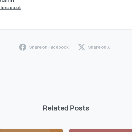
viexs.co.uk
Share on Facebook
Share on X
Related Posts