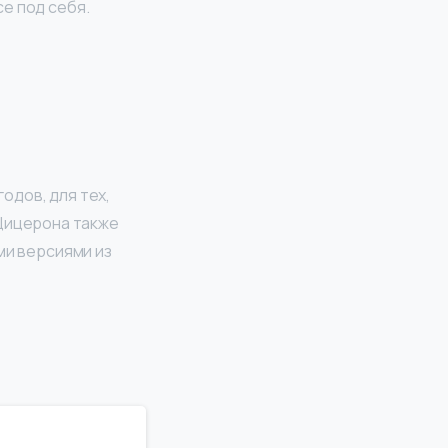
е под себя.
одов, для тех,
” Цицерона также
ми версиями из