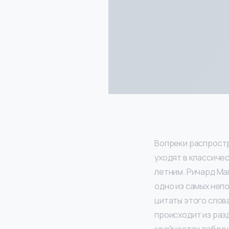
Вопреки распростр
уходят в классичес
летним. Ричард Ма
одно из самых непо
цитаты этого слов
происходит из разде