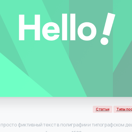
Статьи
Типы по
 просто фиктивный текст в полиграфии и типографском дел