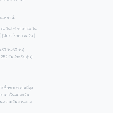
หล่านี้:
 วัน t−1 ราคา ณ วัน
}{\text{ราคา ณ วัน }
30 วัน 60 วัน)
252 วันสำหรับหุ้น)
ารซื้อขายความถี่สูง
องราคาในแต่ละวัน
้อนความผันผวนของ