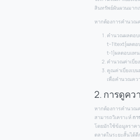
สินทรัพย์ผันผวนมากเ
หากต้องการคำนวณควา
คำนวณผลตอบแทน
t−1\text{ผลตอบ
t-1}ผลตอบแทนรา
คำนวณค่าเบี่ยง
คูณค่าเบี่ยงเบ
เพื่อคำนวณควา
2. การดูคว
หากต้องการคำนวณความผ
สามารถวิเคราะห์
กา
โดยมักใช้ข้อมูลราค
ตลาดในระยะสั้นได้ดี