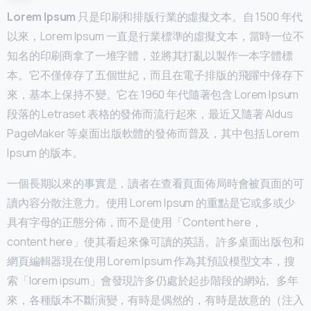
Lorem Ipsum
只是印刷和排版行業的虛擬文本。自 1500 年代
以來，Lorem Ipsum 一直是行業標準的虛擬文本，當時一位不
知名的印刷商拿了一堆字體，並將其打亂以製作一本字體標
本。它不僅倖存了五個世紀，而且在電子排版的飛躍中倖存下
來，基本上保持不變。它在 1960 年代隨著包含 Lorem Ipsum
段落的 Letraset 表格的發佈而流行起來，最近又隨著 Aldus
PageMaker 等桌面出版軟體的發佈而普及，其中包括 Lorem
Ipsum 的版本。
一個長期以來的事實是，讀者在查看頁面佈局時會被頁面的可
讀內容分散注意力。使用 Lorem Ipsum 的重點是它或多或少
具有字母的正態分佈，而不是使用「Content here，
content here」使其看起來像可讀的英語。許多桌面出版包和
網頁編輯器現在使用 Lorem Ipsum 作為其預設模型文本，搜
索「lorem ipsum」會發現許多仍處於起步階段的網站。多年
來，各種版本不斷演變，有時是偶然的，有時是故意的（注入