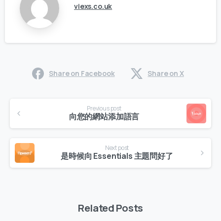
viexs.co.uk
Share on Facebook
Share on X
Continue
Previous post
Reading
向您的網站添加語言
Next post
是時候向 Essentials 主題問好了
Related Posts