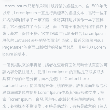
Lorem Ipsum
只是印刷和排版行業的虛擬文本。自 1500 年代
以來，Lorem Ipsum 一直是行業標準的虛擬文本，當時一位不
知名的印刷商拿了一堆字體，並將其打亂以製作一本字體標
本。它不僅倖存了五個世紀，而且在電子排版的飛躍中倖存下
來，基本上保持不變。它在 1960 年代隨著包含 Lorem Ipsum
段落的 Letraset 表格的發佈而流行起來，最近又隨著 Aldus
PageMaker 等桌面出版軟體的發佈而普及，其中包括 Lorem
Ipsum 的版本。
一個長期以來的事實是，讀者在查看頁面佈局時會被頁面的可
讀內容分散注意力。使用 Lorem Ipsum 的重點是它或多或少
具有字母的正態分佈，而不是使用「Content here，
content here」使其看起來像可讀的英語。許多桌面出版包和
網頁編輯器現在使用 Lorem Ipsum 作為其預設模型文本，搜
索「lorem ipsum」會發現許多仍處於起步階段的網站。多年
來，各種版本不斷演變，有時是偶然的，有時是故意的（注入