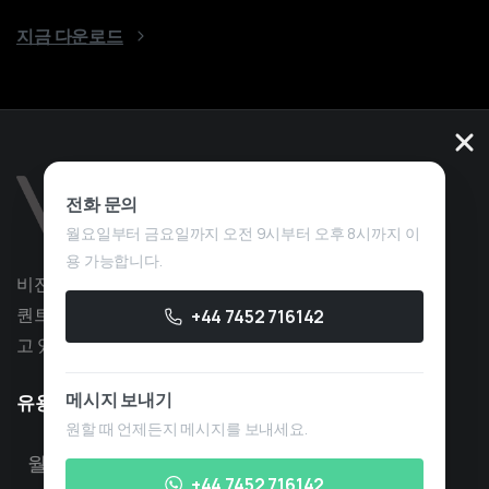
지금 다운로드
전화 문의
월요일부터 금요일까지 오전 9시부터 오후 8시까지 이
용 가능합니다.
비전 퀀트는 전략 개발 분야에서 10년 이상의 경험을 가진
퀀트 트레이딩 서비스 회사로, 독점 트레이딩에 중점을 두
+44 7452 716142
고 있습니다.
메시지 보내기
유용한
정보
원할 때 언제든지 메시지를 보내세요.
월~금, 오전 8시~오후 6시 영업
+44 7452 716142