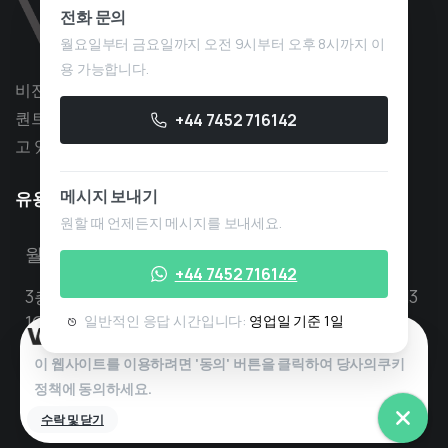
전화 문의
월요일부터 금요일까지 오전 9시부터 오후 8시까지 이
용 가능합니다.
비전 퀀트는 전략 개발 분야에서 10년 이상의 경험을 가진
퀀트 트레이딩 서비스 회사로, 독점 트레이딩에 중점을 두
+44 7452 716142
고 있습니다.
메시지 보내기
유용한
정보
원할 때 언제든지 메시지를 보내세요.
월~금, 오전 8시~오후 6시 영업
+44 7452 716142
3층 로포드 하우스, 앨버트 플레이스, 런던, 영국, N3
1QA
일반적인 응답 시간입니다:
영업일 기준 1일
문의: info@visionquant.co.uk
이 웹사이트를 이용하려면 '동의' 버튼을 클릭하여 당사의
쿠키
정책에
동의하세요.
수락 및 닫기