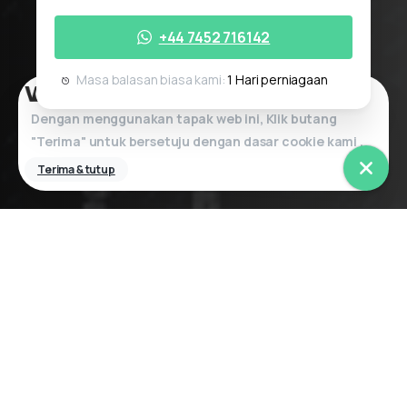
+44 7452 716142
Masa balasan biasa kami:
1 Hari perniagaan
Dengan menggunakan tapak web ini, Klik butang
"Terima" untuk bersetuju dengan dasar
cookie
kami
.
Terima & tutup
Sertai Revolusi