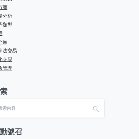
市商
場分析
子類型
章
分類
算法交易
化交易
險管理
索
動號召