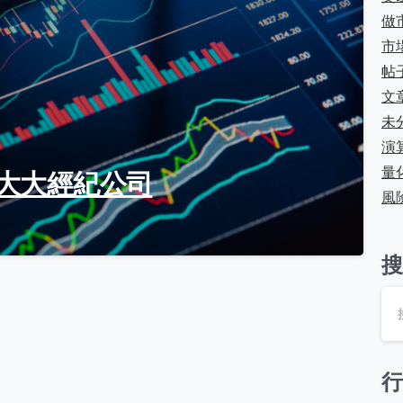
做
市
帖
文
未
演
量
5 大大經紀公司
風
搜
行