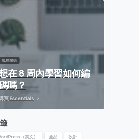
現在開始
想在 8 周內學習如何編
碼嗎？
購買 Essentials
籤
ordPress （英文）
產品
設計