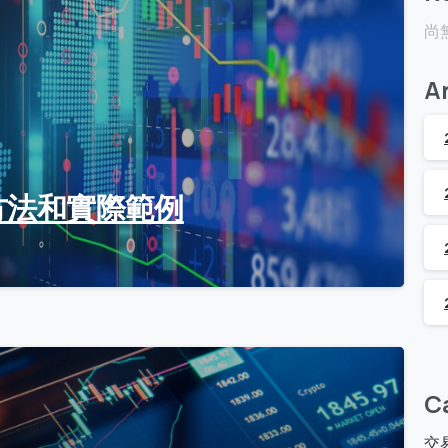
尚
A
方法和實際範例
0
C
交