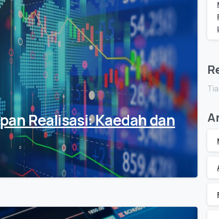
R
Tia
A
an Realisasi: Kaedah dan