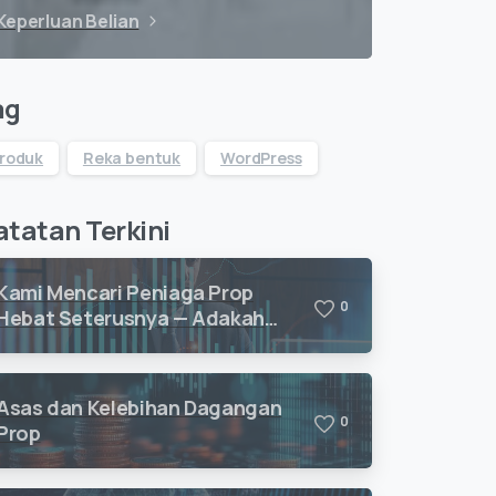
Keperluan Belian
ag
roduk
Reka bentuk
WordPress
tatan Terkini
Kami Mencari Peniaga Prop
0
Hebat Seterusnya — Adakah
Anda Bersedia untuk Berdagang
dengan Vision Quant?
Asas dan Kelebihan Dagangan
0
Prop