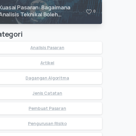
Kuasai Pasaran: Bagaimana
0
Analisis Teknikal Boleh
Meningkatkan Kejayaan
Dagangan Anda
ategori
Analisis Pasaran
Artikel
Dagangan Algoritma
Jenis Catatan
Pembuat Pasaran
Pengurusan Risiko