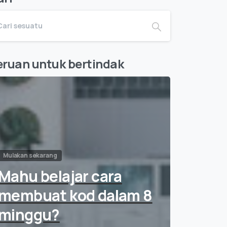
eruan untuk bertindak
Mulakan sekarang
Mahu belajar cara
membuat kod dalam 8
minggu?