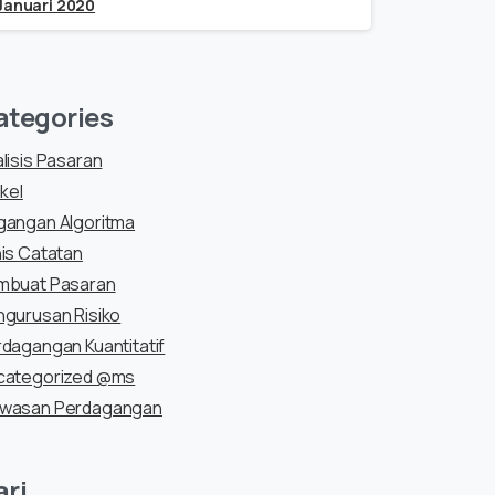
Januari 2020
ategories
lisis Pasaran
ikel
gangan Algoritma
is Catatan
mbuat Pasaran
gurusan Risiko
dagangan Kuantitatif
categorized @ms
wasan Perdagangan
ari