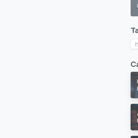
T
P
Ca