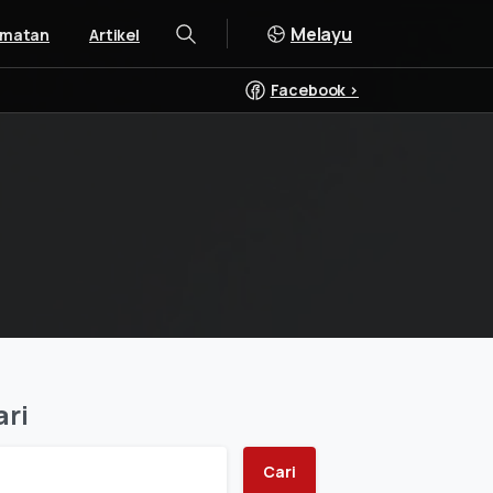
Melayu
dmatan
Artikel
Cari
Facebook >
ari
Cari