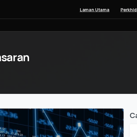
Laman Utama
Perkhi
saran
C
0