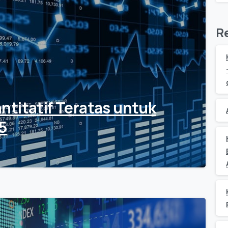
R
ntitatif Teratas untuk
5
0