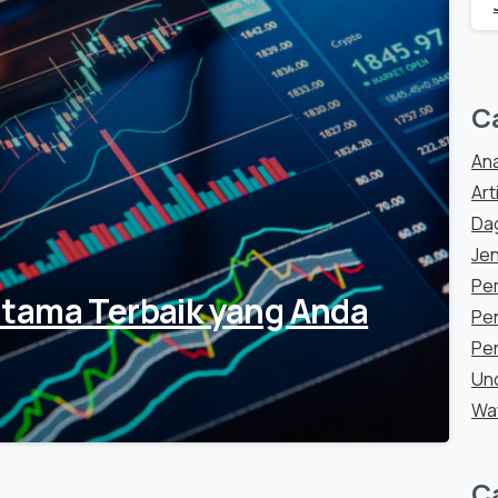
0
C
Ana
Art
Da
Jen
Pe
Utama Terbaik yang Anda
Pen
Per
Un
Wa
C