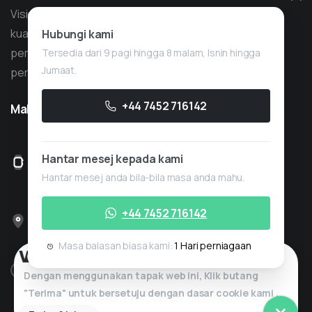
Vision Quant ialah syarikat perkhidmatan perdagangan
kuantitatif dengan lebih 10 tahun pengalaman dalam
Hubungi kami
pembangunan strategi, memfokuskan pada
Tersedia dari 9 pagi hingga 8 malam, Isnin hingga
Jumaat.
perdagangan proprietari.
+44 7452 716142
Maklumat
Berguna
Buka 8 pagi hingga 6 petang, Isnin hingga
Hantar mesej kepada kami
Jumaat
Hantar mesej anda bila-bila masa anda mahu.
Rumah Lawford Tingkat 3, Albert Place,
+44 7452 716142
London, United Kingdom, N3 1QA
Masa balasan biasa kami:
1 Hari perniagaan
Hubungi kami di info@visionquant.co.uk
Dengan menggunakan tapak web ini, Klik butang
"Terima" untuk bersetuju dengan dasar
cookie
kami
.