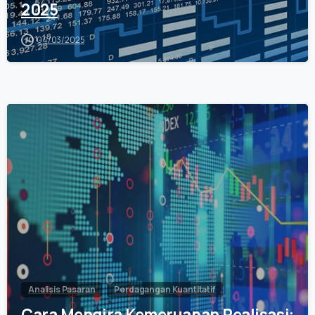
2025
04/03/2025
0
Analisis Pasaran
Perdagangan Kuantitatif
Cara Mengira Kemeruapan Realisasi: