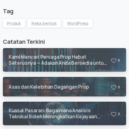
Tag
Produk
Reka bentuk
WordPress
Catatan Terkini
Kami Mencari Peniaga Prop Hebat
0
Seterusnya — Adakah Anda Bersedia untuk
Berdagang dengan Vision Quant?
Asas dan Kelebihan Dagangan Prop
0
Kuasai Pasaran: Bagaimana Analisis
0
Teknikal Boleh Meningkatkan Kejayaan
Dagangan Anda