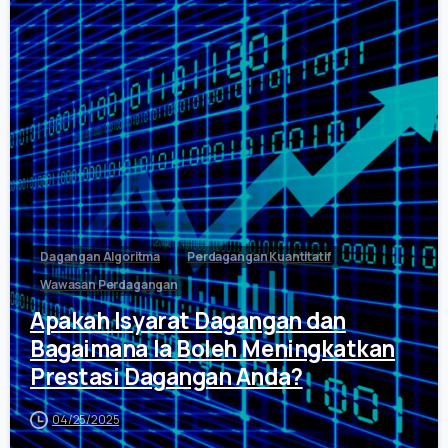
0
Dagangan Algoritma
Perdagangan Kuantitatif
Wawasan Perdagangan
Apakah Isyarat Dagangan dan
Bagaimana Ia Boleh Meningkatkan
Prestasi Dagangan Anda?
04/25/2025