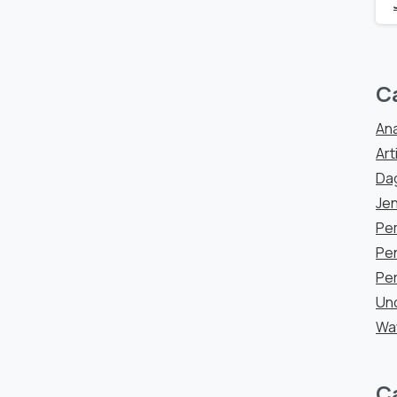
C
Ana
Art
Da
Jen
Pe
Pen
Per
Un
Wa
C