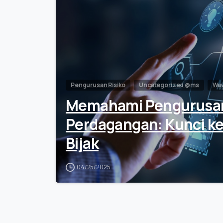
Pengurusan Risiko
Uncategorized @ms
Wa
Memahami Pengurusan
Perdagangan: Kunci ke
Bijak
04/25/2025