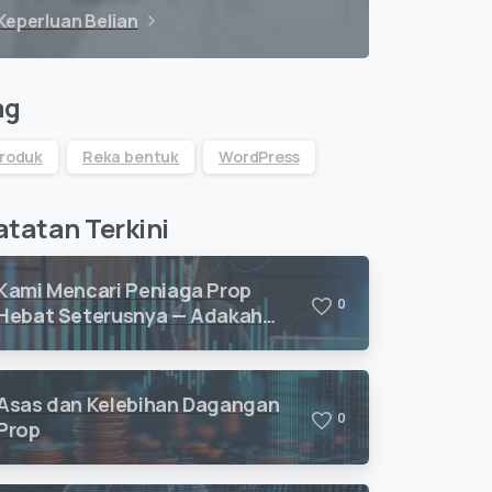
Keperluan Belian
ag
roduk
Reka bentuk
WordPress
tatan Terkini
Kami Mencari Peniaga Prop
0
Hebat Seterusnya — Adakah
Anda Bersedia untuk Berdagang
dengan Vision Quant?
Asas dan Kelebihan Dagangan
0
Prop