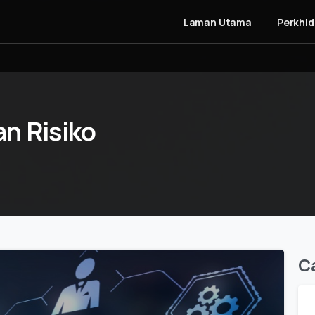
Laman Utama
Perkhi
an
Risiko
C
0