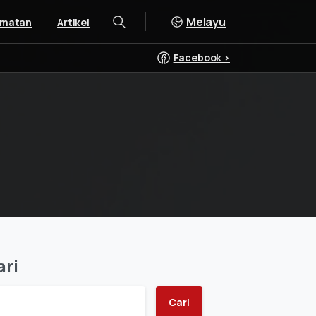
Melayu
dmatan
Artikel
Cari
Facebook >
ari
Cari