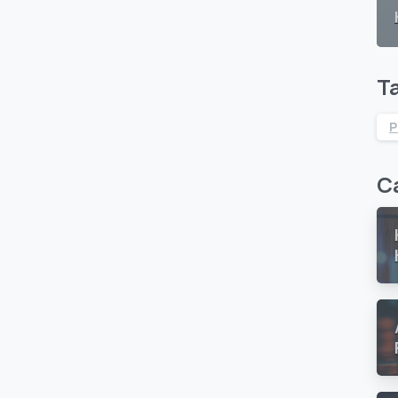
T
P
Ca