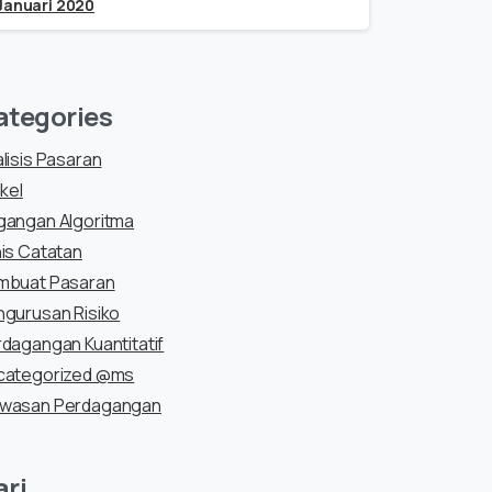
Januari 2020
ategories
lisis Pasaran
ikel
gangan Algoritma
is Catatan
mbuat Pasaran
gurusan Risiko
dagangan Kuantitatif
categorized @ms
wasan Perdagangan
ari