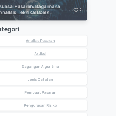
Kuasai Pasaran: Bagaimana
0
Analisis Teknikal Boleh
Meningkatkan Kejayaan
Dagangan Anda
ategori
Analisis Pasaran
Artikel
Dagangan Algoritma
Jenis Catatan
Pembuat Pasaran
Pengurusan Risiko