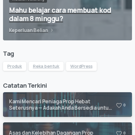
Mahu belajar cara membuat kod
dalam 8 minggu?
Keperluan Belian
Tag
Produk
Reka bentuk
WordPress
Catatan Terkini
Kami Mencari Peniaga Prop Hebat
0
Seterusnya — Adakah Anda Bersedia untuk
Berdagang dengan Vision Quant?
Asas dan Kelebihan Dagangan Prop
0