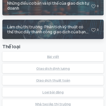
Những điều cơ bản và lợi thế của giao dịch tự
0
doanh
Làm chủ thị trường: Phân tích kỹ thuật có
0
thể thúc đẩy thành công giao dịch của bạn
như thế nào
Thể loại
Bài viết
Giao dịch định lượng
Giao dịch thuật toán
Loại bài đăng
Nhà tạo lập thị trường