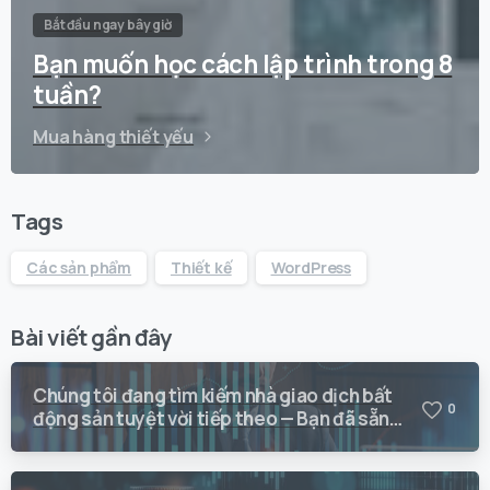
Bắt đầu ngay bây giờ
Bạn muốn học cách lập trình trong 8
tuần?
Mua hàng thiết yếu
Tags
Các sản phẩm
Thiết kế
WordPress
Bài viết gần đây
Chúng tôi đang tìm kiếm nhà giao dịch bất
0
động sản tuyệt vời tiếp theo — Bạn đã sẵn
sàng giao dịch với Vision Quant chưa?