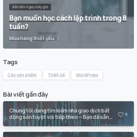
Bắt đầu ngay bây giờ
Bạn muốn học cách lập trình trong 8
tuần?
Mua hàng thiết yếu
Tags
Các sản phẩm
Thiết kế
WordPress
Bài viết gần đây
Chúng tôi đang tìm kiếm nhà giao dịch bất
0
động sản tuyệt vời tiếp theo — Bạn đã sẵn
sàng giao dịch với Vision Quant chưa?