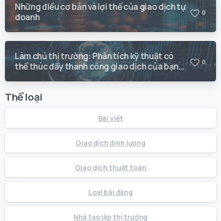
Những điều cơ bản và lợi thế của giao dịch tự
0
doanh
Làm chủ thị trường: Phân tích kỹ thuật có
0
thể thúc đẩy thành công giao dịch của bạn
như thế nào
Thể loại
Bài viết
Giao dịch định lượng
Giao dịch thuật toán
Loại bài đăng
Nhà tạo lập thị trường