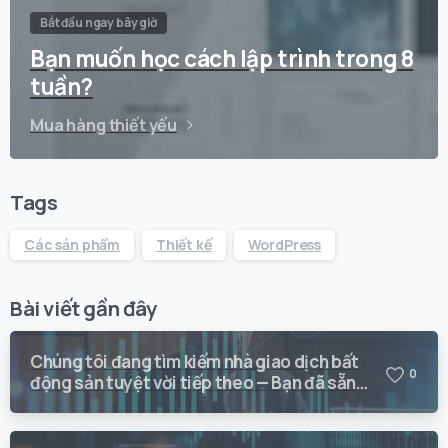
Bắt đầu ngay bây giờ
Bạn muốn học cách lập trình trong 8
tuần?
Mua hàng thiết yếu
Tags
Các sản phẩm
Thiết kế
WordPress
Bài viết gần đây
Chúng tôi đang tìm kiếm nhà giao dịch bất
0
động sản tuyệt vời tiếp theo — Bạn đã sẵn
sàng giao dịch với Vision Quant chưa?