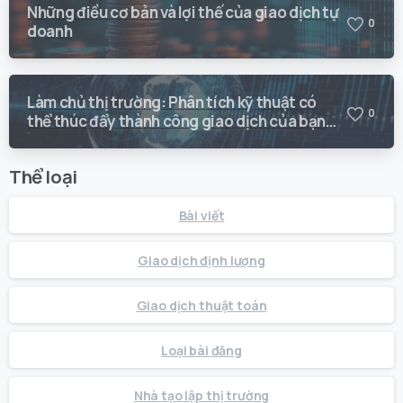
Những điều cơ bản và lợi thế của giao dịch tự
0
doanh
Làm chủ thị trường: Phân tích kỹ thuật có
0
thể thúc đẩy thành công giao dịch của bạn
như thế nào
Thể loại
Bài viết
Giao dịch định lượng
Giao dịch thuật toán
Loại bài đăng
Nhà tạo lập thị trường