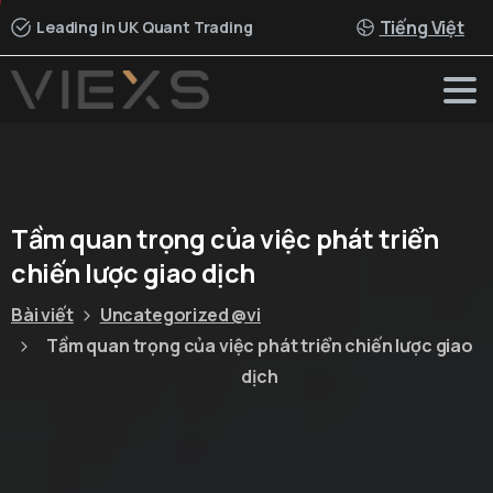
Tiếng Việt
Leading in UK Quant Trading
Tầm
quan
trọng
của
việc
phát
triển
chiến
lược
giao
dịch
Bài viết
Uncategorized @vi
Tầm quan trọng của việc phát triển chiến lược giao
dịch