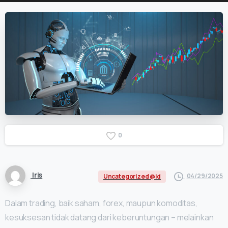
0
Iris
04/29/2025
Uncategorized @id
Dalam trading, baik saham, forex, maupun komoditas,
kesuksesan tidak datang dari keberuntungan – melainkan