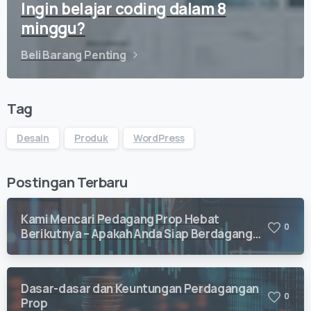
Ingin belajar coding dalam 8
minggu?
Beli Barang Penting
Tag
Desain
Produk
WordPress
Postingan Terbaru
Kami Mencari Pedagang Prop Hebat
0
Berikutnya – Apakah Anda Siap Berdagang
dengan Vision Quant?
Dasar-dasar dan Keuntungan Perdagangan
0
Prop