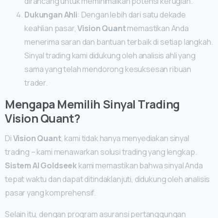
dirancang untuk meminimalkan potensi kerugian.
Dukungan Ahli
: Dengan lebih dari satu dekade
keahlian pasar,
Vision Quant
memastikan Anda
menerima saran dan bantuan terbaik di setiap langkah.
Sinyal trading kami didukung oleh analisis ahli yang
sama yang telah mendorong kesuksesan ribuan
trader.
Mengapa Memilih Sinyal Trading
Vision Quant?
Di
Vision Quant
, kami tidak hanya menyediakan sinyal
trading – kami menawarkan solusi trading yang lengkap.
Sistem AI Goldseek
kami memastikan bahwa sinyal Anda
tepat waktu dan dapat ditindaklanjuti, didukung oleh analisis
pasar yang komprehensif.
Selain itu, dengan program asuransi pertanggungan