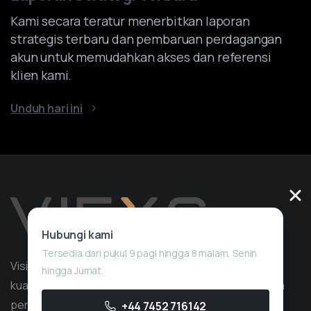
Kami secara teratur menerbitkan laporan
strategis terbaru dan pembaruan perdagangan
akun untuk memudahkan akses dan referensi
klien kami.
Unduh hari ini
Hubungi kami
Tersedia dari pukul 9 pagi hingga 8 malam, Senin
Vision Quant adalah perusahaan layanan trading
hingga Jumat.
kuantitatif dengan pengalaman lebih dari 10 tahun dalam
pengembangan strategi, dengan fokus pada
+44 7452 716142