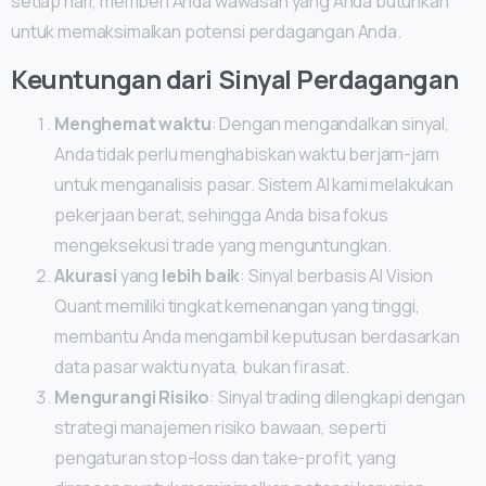
setiap hari, memberi Anda wawasan yang Anda butuhkan
untuk memaksimalkan potensi perdagangan Anda.
Keuntungan dari Sinyal Perdagangan
Menghemat waktu
: Dengan mengandalkan sinyal,
Anda tidak perlu menghabiskan waktu berjam-jam
untuk menganalisis pasar. Sistem AI kami melakukan
pekerjaan berat, sehingga Anda bisa fokus
mengeksekusi trade yang menguntungkan.
Akurasi
yang
lebih baik
: Sinyal berbasis AI Vision
Quant memiliki tingkat kemenangan yang tinggi,
membantu Anda mengambil keputusan berdasarkan
data pasar waktu nyata, bukan firasat.
Mengurangi Risiko
: Sinyal trading dilengkapi dengan
strategi manajemen risiko bawaan, seperti
pengaturan stop-loss dan take-profit, yang