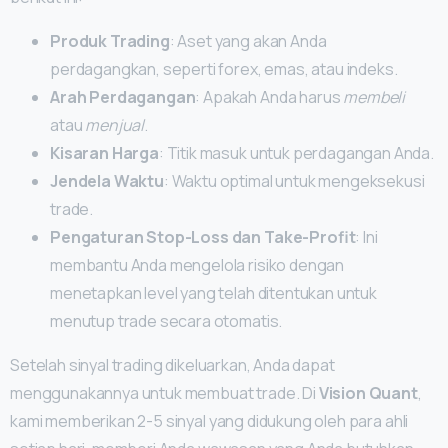
Produk Trading
: Aset yang akan Anda
perdagangkan, seperti forex, emas, atau indeks.
Arah Perdagangan
: Apakah Anda harus
membeli
atau
menjual
.
Kisaran Harga
: Titik masuk untuk perdagangan Anda.
Jendela Waktu
: Waktu optimal untuk mengeksekusi
trade.
Pengaturan Stop-Loss dan Take-Profit
: Ini
membantu Anda mengelola risiko dengan
menetapkan level yang telah ditentukan untuk
menutup trade secara otomatis.
Setelah sinyal trading dikeluarkan, Anda dapat
menggunakannya untuk membuat trade. Di
Vision Quant
,
kami memberikan 2-5 sinyal yang didukung oleh para ahli