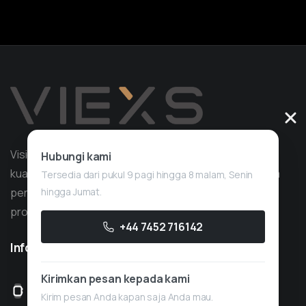
Vision Quant adalah perusahaan layanan trading
Hubungi kami
kuantitatif dengan pengalaman lebih dari 10 tahun dalam
Tersedia dari pukul 9 pagi hingga 8 malam, Senin
hingga Jumat.
pengembangan strategi, dengan fokus pada
proprietary trading.
+44 7452 716142
Informasi
yang
berguna
Kirimkan pesan kepada kami
Buka pukul 08.00-18.00, Senin-Jumat
Kirim pesan Anda kapan saja Anda mau.