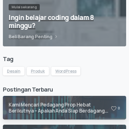
Mulai sekarang
Ingin belajar coding dalam 8
minggu?
Beli Barang Penting
Tag
Desain
Produk
WordPress
Postingan Terbaru
Kami Mencari Pedagang Prop Hebat
0
Berikutnya – Apakah Anda Siap Berdagang
dengan Vision Quant?