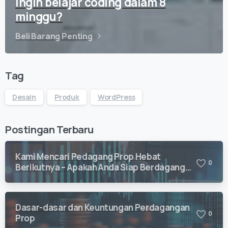
Ingin belajar coding dalam 8
minggu?
Beli Barang Penting
Tag
Desain
Produk
WordPress
Postingan Terbaru
Kami Mencari Pedagang Prop Hebat
0
Berikutnya – Apakah Anda Siap Berdagang
dengan Vision Quant?
Dasar-dasar dan Keuntungan Perdagangan
0
Prop