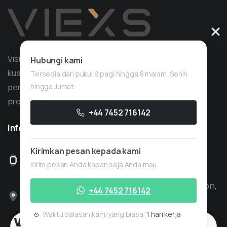
Vision Quant adalah perusahaan layanan trading
Hubungi kami
kuantitatif dengan pengalaman lebih dari 10 tahun dalam
Tersedia dari pukul 9 pagi hingga 8 malam, Senin
hingga Jumat.
pengembangan strategi, dengan fokus pada
proprietary trading.
+44 7452 716142
Informasi
yang
berguna
Kirimkan pesan kepada kami
Buka pukul 08.00-18.00, Senin-Jumat
Kirim pesan Anda kapan saja Anda mau.
Lantai 3 Lawford House, Albert Place, London,
+44 7452 716142
Inggris Raya, N3 1QA
Waktu balasan kami yang biasa:
1 hari kerja