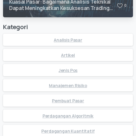
Kuasai Pasar: Bagaimana Analisis Teknikal
0
Dapat Meningkatkan Kesuksesan Trading
Anda
Kategori
Analisis Pasar
Artikel
Jenis Pos
Manajemen Risiko
Pembuat Pasar
Perdagangan Algoritmik
Perdagangan Kuantitatif