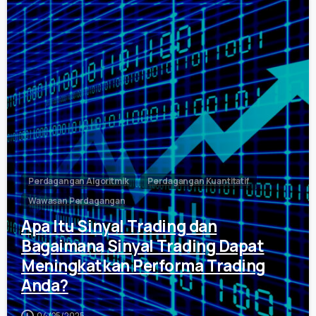
0
Perdagangan Algoritmik
Perdagangan Kuantitatif
Wawasan Perdagangan
Apa Itu Sinyal Trading dan
Bagaimana Sinyal Trading Dapat
Meningkatkan Performa Trading
Anda?
04/25/2025