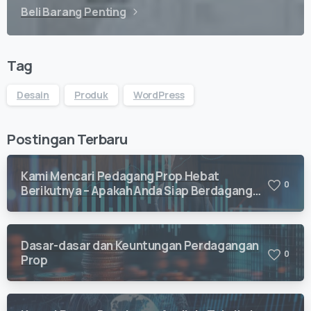
Beli Barang Penting
Tag
Desain
Produk
WordPress
Postingan Terbaru
Kami Mencari Pedagang Prop Hebat
0
Berikutnya – Apakah Anda Siap Berdagang
dengan Vision Quant?
Dasar-dasar dan Keuntungan Perdagangan
0
Prop