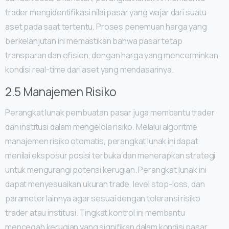
trader mengidentifikasi nilai pasar yang wajar dari suatu
aset pada saat tertentu. Proses penemuan harga yang
berkelanjutan ini memastikan bahwa pasar tetap
transparan dan efisien, dengan harga yang mencerminkan
kondisi real-time dari aset yang mendasarinya.
2.5 Manajemen Risiko
Perangkat lunak pembuatan pasar juga membantu trader
dan institusi dalam mengelola risiko. Melalui algoritme
manajemen risiko otomatis, perangkat lunak ini dapat
menilai eksposur posisi terbuka dan menerapkan strategi
untuk mengurangi potensi kerugian. Perangkat lunak ini
dapat menyesuaikan ukuran trade, level stop-loss, dan
parameter lainnya agar sesuai dengan toleransi risiko
trader atau institusi. Tingkat kontrol ini membantu
mencegah kerugian yang signifikan dalam kondisi pasar