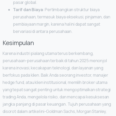
pasar global.
Tarif dan Biaya
: Pertimbangkan struktur biaya
perusahaan, termasuk biaya eksekusi, pinjaman, dan
pembiayaan margin, karena hal ini dapat sangat
bervariasi di antara perusahaan.
Kesimpulan
Karena industri pialang utama terus berkembang,
perusahaan-perusahaan terbaik di tahun 2025 menonjol
karena inovasi, kecakapan teknologi, dan layanan yang
berfokus pada klien. Baik Anda seorang investor, manajer
hedge fund, atau klien institusional, memilih broker utama
yang tepat sangat penting untuk mengoptimalkan strategi
trading Anda, mengelola risiko, dan mencapai kesuksesan
jangka panjang di pasar keuangan. Tujuh perusahaan yang
disorot dalam artikel ini-Goldman Sachs, Morgan Stanley,