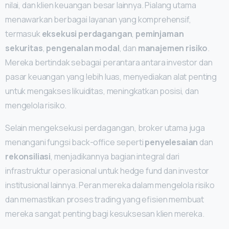
nilai, dan klien keuangan besar lainnya. Pialang utama
menawarkan berbagai layanan yang komprehensif,
termasuk
eksekusi perdagangan
,
peminjaman
sekuritas
,
pengenalan modal
, dan
manajemen risiko
.
Mereka bertindak sebagai perantara antara investor dan
pasar keuangan yang lebih luas, menyediakan alat penting
untuk mengakses likuiditas, meningkatkan posisi, dan
mengelola risiko.
Selain mengeksekusi perdagangan, broker utama juga
menangani fungsi back-office seperti
penyelesaian
dan
rekonsiliasi
, menjadikannya bagian integral dari
infrastruktur operasional untuk hedge fund dan investor
institusional lainnya. Peran mereka dalam mengelola risiko
dan memastikan proses trading yang efisien membuat
mereka sangat penting bagi kesuksesan klien mereka.