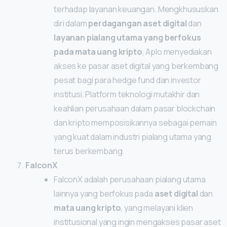
terhadap layanan keuangan. Mengkhususkan
diri dalam
perdagangan aset digital
dan
layanan pialang utama yang berfokus
pada mata uang kripto
, Aplo menyediakan
akses ke pasar aset digital yang berkembang
pesat bagi para hedge fund dan investor
institusi. Platform teknologi mutakhir dan
keahlian perusahaan dalam pasar blockchain
dan kripto memposisikannya sebagai pemain
yang kuat dalam industri pialang utama yang
terus berkembang.
FalconX
FalconX adalah perusahaan pialang utama
lainnya yang berfokus pada
aset digital
dan
mata uang kripto
, yang melayani klien
institusional yang ingin mengakses pasar aset