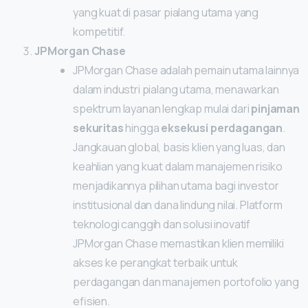
yang kuat di pasar pialang utama yang
kompetitif.
JPMorgan Chase
JPMorgan Chase adalah pemain utama lainnya
dalam industri pialang utama, menawarkan
spektrum layanan lengkap mulai dari
pinjaman
sekuritas
hingga
eksekusi perdagangan
.
Jangkauan global, basis klien yang luas, dan
keahlian yang kuat dalam manajemen risiko
menjadikannya pilihan utama bagi investor
institusional dan dana lindung nilai. Platform
teknologi canggih dan solusi inovatif
JPMorgan Chase memastikan klien memiliki
akses ke perangkat terbaik untuk
perdagangan dan manajemen portofolio yang
efisien.