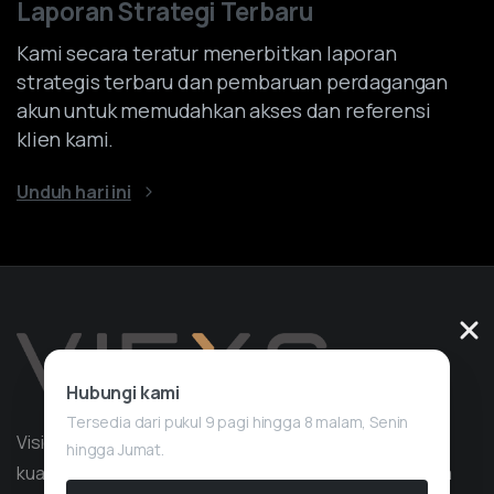
Laporan Strategi Terbaru
Kami secara teratur menerbitkan laporan
strategis terbaru dan pembaruan perdagangan
akun untuk memudahkan akses dan referensi
klien kami.
Unduh hari ini
Hubungi kami
Tersedia dari pukul 9 pagi hingga 8 malam, Senin
Vision Quant adalah perusahaan layanan trading
hingga Jumat.
kuantitatif dengan pengalaman lebih dari 10 tahun dalam