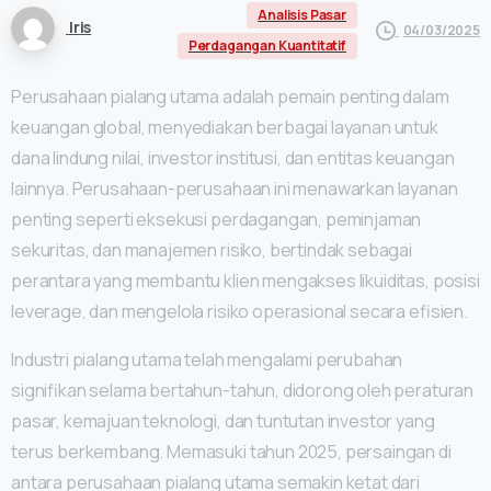
Analisis Pasar
Iris
04/03/2025
Perdagangan Kuantitatif
Perusahaan pialang utama adalah pemain penting dalam
keuangan global, menyediakan berbagai layanan untuk
dana lindung nilai, investor institusi, dan entitas keuangan
lainnya. Perusahaan-perusahaan ini menawarkan layanan
penting seperti eksekusi perdagangan, peminjaman
sekuritas, dan manajemen risiko, bertindak sebagai
perantara yang membantu klien mengakses likuiditas, posisi
leverage, dan mengelola risiko operasional secara efisien.
Industri pialang utama telah mengalami perubahan
signifikan selama bertahun-tahun, didorong oleh peraturan
pasar, kemajuan teknologi, dan tuntutan investor yang
terus berkembang. Memasuki tahun 2025, persaingan di
antara perusahaan pialang utama semakin ketat dari