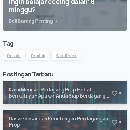
Ingin belajar coding dalam 8
minggu?
Beli Barang Penting
Tag
Desain
Produk
WordPress
Postingan Terbaru
Kami Mencari Pedagang Prop Hebat
0
Berikutnya – Apakah Anda Siap Berdagang
dengan Vision Quant?
Dasar-dasar dan Keuntungan Perdagangan
0
Prop