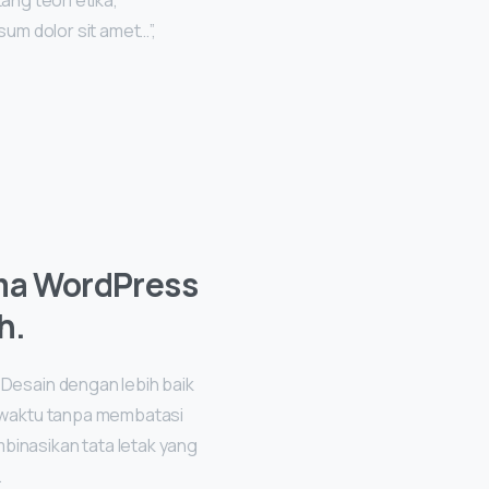
ang teori etika,
um dolor sit amet…”,
ma WordPress
h.
 Desain dengan lebih baik
t waktu tanpa membatasi
binasikan tata letak yang
.