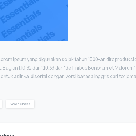
Lorem Ipsum yang digunakan sejak tahun 1500-an direproduksi d
. Bagian 1.10.32 dan 1.10.33 dari “de Finibus Bonorum et Malorum”
entuk aslinya, disertai dengan versi bahasa Inggris dari terjem
WordPress
admin