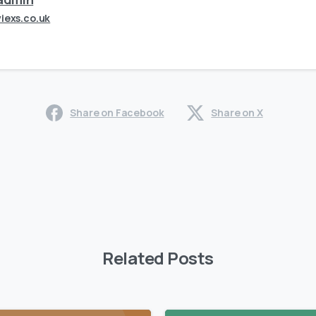
viexs.co.uk
Share on Facebook
Share on X
Related Posts