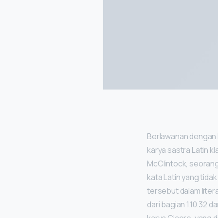
Berlawanan dengan 
karya sastra Latin k
McClintock, seorang
kata Latin yang tida
tersebut dalam liter
dari bagian 1.10.32 