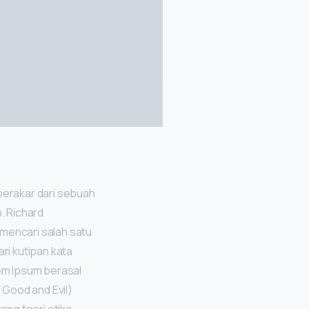
erakar dari sebuah
. Richard
 mencari salah satu
ri kutipan kata
rem Ipsum berasal
f Good and Evil)