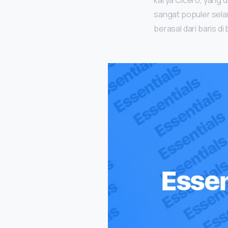
karya Cicero, yang di
sangat populer sela
berasal dari baris di 