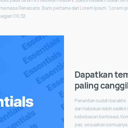
tulis pada tahun 45 sebelum Masehi. Buku ini adalah risalah tent
ma masa Renaisans. Baris pertama dari Lorem Ipsum, “Lorem ips
bagian 1.10.32.
Dapatkan te
paling canggi
Penantian sudah berakhir.
dan habiskan lebih sediki
kebebasan berkreasi. Kom
pas, sesuaikan semuanya