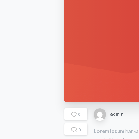
admin
0
0
Lorem Ipsum
hanyal