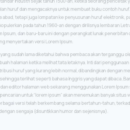
standar industri sejak tahun 1500-an, ketika seorang pencetak y
an huruf dan mengacaknya untuk membuat buku contoh huruf. 
a abad, tetapi juga lompatan ke penyusunan huruf elektronik, p
ipopulerkan pada tahun 1960-an dengan dirilisnya lembaran Letr
 Ipsum, dan baru-baru ini dengan perangkat lunak penerbitan 
ng menyertakan versi Lorem Ipsum.
a yang sudah lama diketahui bahwa pembaca akan terganggu ol
buah halaman ketika melihat tata letaknya. Inti dari penggunaa
istribusi huruf yang kurang lebih normal, dibandingkan dengan
ni”, sehingga terlihat seperti bahasa Inggris yang dapat dibaca. B
 dan editor halaman web sekarang menggunakan Lorem Ipsum 
 pencarian untuk “lorem ipsum” akan menemukan banyak situs 
erbagai versi telah berkembang selama bertahun-tahun, terkad
dengan sengaja (disuntikkan humor dan sejenisnya).