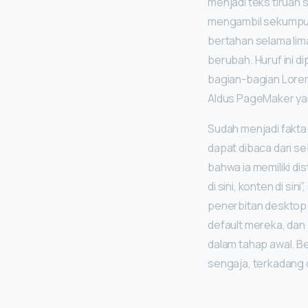
menjadi teks tiruan 
mengambil sekumpul
bertahan selama lim
berubah. Huruf ini d
bagian-bagian Lorem
Aldus PageMaker ya
Sudah menjadi fakt
dapat dibaca dari se
bahwa ia memiliki d
di sini, konten di si
penerbitan desktop
default mereka, dan
dalam tahap awal. B
sengaja, terkadang 