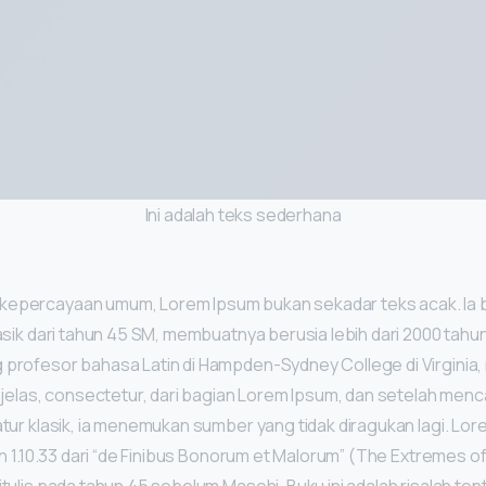
Ini adalah teks sederhana
kepercayaan umum, Lorem Ipsum bukan sekadar teks acak. Ia b
lasik dari tahun 45 SM, membuatnya berusia lebih dari 2000 tahun
 profesor bahasa Latin di Hampden-Sydney College di Virginia,
k jelas, consectetur, dari bagian Lorem Ipsum, dan setelah menca
atur klasik, ia menemukan sumber yang tidak diragukan lagi. Lo
dan 1.10.33 dari “de Finibus Bonorum et Malorum” (The Extremes o