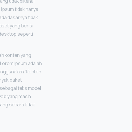
ang tidak dikenal
Ipsum tidak hanya
ada dasarnya tidak
aset yang berisi
desktop seperti
eh konten yang
n Lorem Ipsum adalah
 menggunakan “Konten
anyak paket
sebagai teks model
web yang masih
ang secara tidak