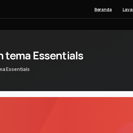
Beranda
Laya
h
tema
Essentials
ema Essentials