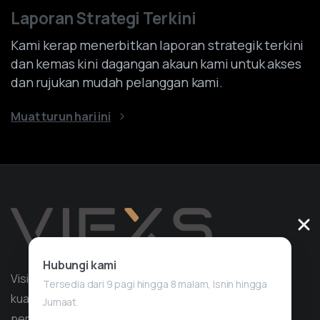
Laporan Strategi Terkini
Kami kerap menerbitkan laporan strategik terkini
dan kemas kini dagangan akaun kami untuk akses
dan rujukan mudah pelanggan kami.
Muat turun hari ini
Hubungi kami
Vision Quant ialah syarikat perkhidmatan perdagangan
Tersedia dari 9 pagi hingga 8 malam, Isnin hingga
kuantitatif dengan lebih 10 tahun pengalaman dalam
Jumaat.
pembangunan strategi, memfokuskan pada