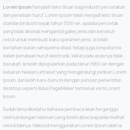
Lorem Ipsum
hanyalah teks tiruan bagi industri percetakan
dan penataan huruf. Lorem Ipsum telah menjadi teks tiruan
standard industri sejak tahun 1500-an, apabila pencetak
yang tidak dikenali mengambil galley jenis dan berebut-
rebut untuk membuat buku spesimen jenis. Ia telah
bertahan bukan sahaja lima abad, tetapi juga lompatan ke
dalam penataan huruf elektronik, kekal pada asasnya tidak
berubah. Ia telah dipopularkan pada tahun 1960-an dengan
keluaran helaian Letraset yang mengandungi petikan Lorem
Ipsum, dan lebih baru-baru ini dengan perisian penerbitan
desktop seperti Aldus PageMaker termasuk versi Lorem
Ipsum.
Sudah lama diketahui bahawa pembaca akan terganggu
oleh kandungan halaman yang boleh dibaca apabila melihat
reka letaknya. Maksud menggunakan Lorem Ipsum ialah ia