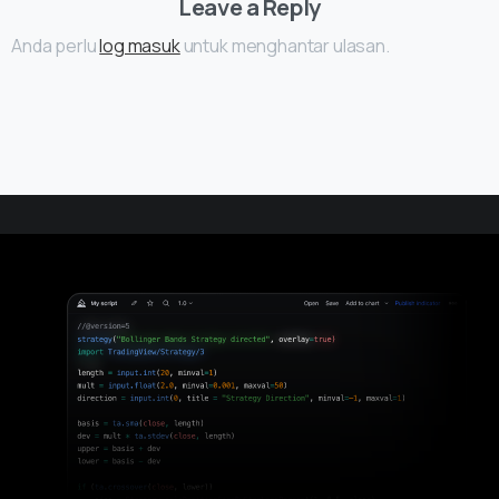
Leave a Reply
Anda perlu
log masuk
untuk menghantar ulasan.