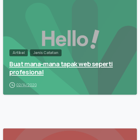
Artikel
Jenis Catatan
Buat mana-mana tapak web seperti
profesional
02/14/2020
0