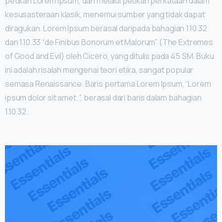
petikan Lorem Ipsum, dan melalui petikan perkataan dalam
kesusasteraan klasik, menemui sumber yang tidak dapat
diragukan. Lorem Ipsum berasal daripada bahagian 1.10.32
dan 1.10.33 “de Finibus Bonorum et Malorum” (The Extremes
of Good and Evil) oleh Cicero, yang ditulis pada 45 SM. Buku
ini adalah risalah mengenai teori etika, sangat popular
semasa Renaissance. Baris pertama Lorem Ipsum, “Lorem
ipsum dolor sit amet..”, berasal dari baris dalam bahagian
1.10.32.