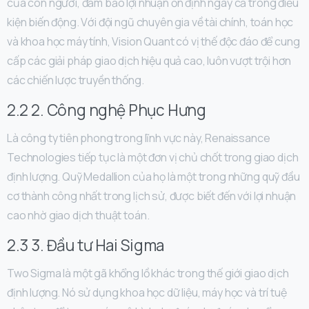
của con người, đảm bảo lợi nhuận ổn định ngay cả trong điều
kiện biến động. Với đội ngũ chuyên gia về tài chính, toán học
và khoa học máy tính, Vision Quant có vị thế độc đáo để cung
cấp các giải pháp giao dịch hiệu quả cao, luôn vượt trội hơn
các chiến lược truyền thống.
2.2 2. Công nghệ Phục Hưng
Là công ty tiên phong trong lĩnh vực này, Renaissance
Technologies tiếp tục là một đơn vị chủ chốt trong giao dịch
định lượng. Quỹ Medallion của họ là một trong những quỹ đầu
cơ thành công nhất trong lịch sử, được biết đến với lợi nhuận
cao nhờ giao dịch thuật toán.
2.3 3. Đầu tư Hai Sigma
Two Sigma là một gã khổng lồ khác trong thế giới giao dịch
định lượng. Nó sử dụng khoa học dữ liệu, máy học và trí tuệ