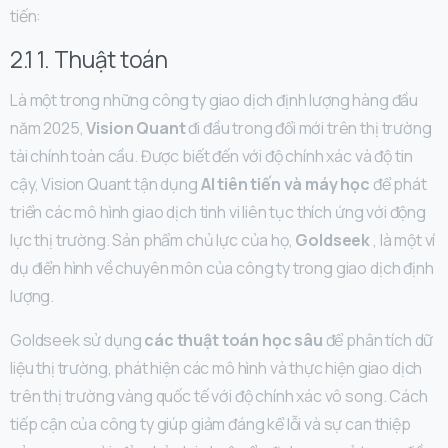
tiến:
2.1 1. Thuật toán
Là một trong những công ty giao dịch định lượng hàng đầu
năm 2025,
Vision Quant
đi đầu trong đổi mới trên thị trường
tài chính toàn cầu. Được biết đến với độ chính xác và độ tin
cậy, Vision Quant tận dụng
AI tiên tiến và máy học
để phát
triển các mô hình giao dịch tinh vi liên tục thích ứng với động
lực thị trường. Sản phẩm chủ lực của họ,
Goldseek
, là một ví
dụ điển hình về chuyên môn của công ty trong giao dịch định
lượng.
Goldseek sử dụng
các thuật toán học sâu
để phân tích dữ
liệu thị trường, phát hiện các mô hình và thực hiện giao dịch
trên thị trường vàng quốc tế với độ chính xác vô song. Cách
tiếp cận của công ty giúp giảm đáng kể lỗi và sự can thiệp