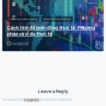
Giao dịch định lượng
Phân tích thị trường
Cách tính độ biến động thực tế: Phương
pháp và ví dụ thực tế
04/03/2025
Leave a Reply
You must be
logged in
to post a comment.