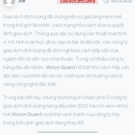
04/03/2025
Giao dịch định lượng
Giao dịch định lượng đã chứng kiến sự gia tăng mạnh mẽ
trong thế giới tài chính, cách mạng hóa cách đưa ra quyết
định giao dịch. Thông qua việc sử dụng các thuật toán tinh
vi, mô hình toán học phức tạp và tập dữ liệu lớn, các công ty
giao dịch định lượng đã định nghĩa lại cách tiếp cận của
ngành đối với việc tạo ra lợi nhuận. Trong số nhiều công ty
hàng đầu đã nổi lên,
Vision Quant
nổi bật nhờ cách tiếp cận
độc đáo của mình đối với các chiến lược thị trường và khả
năng công nghệ đặc biệt.
Trong bài viết này, chúng ta không chỉ khám phá 12 công ty
giao dịch định lượng hàng đầu năm 2025 mà còn xem xét kỹ
hơn
Vision Quant
và lợi thế cạnh tranh của công ty này
trong bối cảnh giao dịch đang thay đổi.