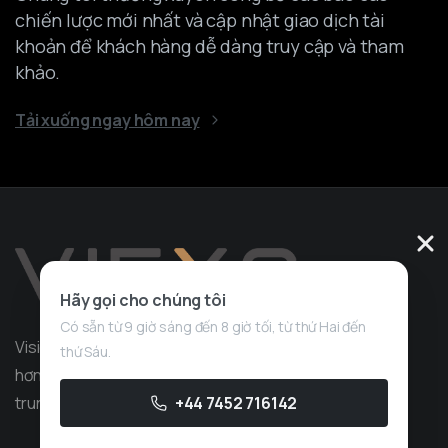
chiến lược mới nhất và cập nhật giao dịch tài
khoản để khách hàng dễ dàng truy cập và tham
khảo.
Tải xuống ngay hôm nay
Hãy gọi cho chúng tôi
Có sẵn từ 9 giờ sáng đến 8 giờ tối, từ thứ Hai đến
Vision Quant là công ty dịch vụ giao dịch định lượng có
thứ Sáu.
hơn 10 năm kinh nghiệm trong phát triển chiến lược, tập
trung vào giao dịch độc quyền.
+44 7452 716142