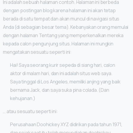
Ini adalah sebuah halaman contoh. Halaman ini berbeda
dengan postingan blog karena halaman ini akan tetap
berada di satu tempat dan akan muncul di navigasi situs
Anda (di sebagian besar tema). Kebanyakan orang memulai
dengan halaman Tentang yang memperkenalkan mereka
kepada calon pengunjung situs. Halaman ini mungkin
mengatakan sesuatu seperti ini:
Hai! Saya seorang kurir sepeda di siang hari, calon
aktor di malam hari, dan ini adalah situs web saya.
Saya tinggal di Los Angeles, memiliki anjing yang baik
bernama Jack, dan saya suka pina colada. (Dan
kehujanan.)
… atau sesuatu seperti ini:
Perusahaan Doohickey XYZ didirikan pada tahun 1971,
dan sejak saat itu telah menyediakan doohickey