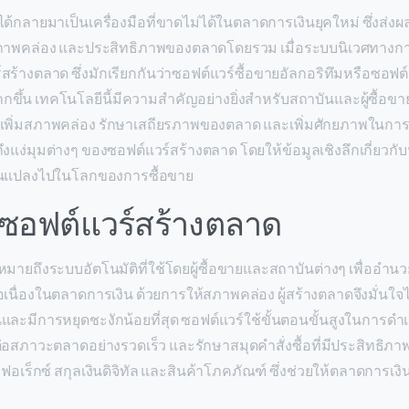
ด้กลายมาเป็นเครื่องมือที่ขาดไม่ได้ในตลาดการเงินยุคใหม่ ซึ่งส่
สภาพคล่อง และประสิทธิภาพของตลาดโดยรวม เมื่อระบบนิเวศทางกา
างตลาด ซึ่งมักเรียกกันว่าซอฟต์แวร์ซื้อขายอัลกอริทึมหรือซอฟต์แ
ากขึ้น เทคโนโลยีนี้มีความสำคัญอย่างยิ่งสำหรับสถาบันและผู้ซื้อ
่อเพิ่มสภาพคล่อง รักษาเสถียรภาพของตลาด และเพิ่มศักยภาพในการ
งแง่มุมต่างๆ ของซอฟต์แวร์สร้างตลาด โดยให้ข้อมูลเชิงลึกเกี่ยวกั
่ยนแปลงไปในโลกของการซื้อขาย
กับซอฟต์แวร์สร้างตลาด
มายถึงระบบอัตโนมัติที่ใช้โดยผู้ซื้อขายและสถาบันต่างๆ เพื่อ
่อเนื่องในตลาดการเงิน ด้วยการให้สภาพคล่อง ผู้สร้างตลาดจึงมั่นใ
และมีการหยุดชะงักน้อยที่สุด ซอฟต์แวร์ใช้ขั้นตอนขั้นสูงในการดำ
อสภาวะตลาดอย่างรวดเร็ว และรักษาสมุดคำสั่งซื้อที่มีประสิทธิภาพ 
 ฟอเร็กซ์ สกุลเงินดิจิทัล และสินค้าโภคภัณฑ์ ซึ่งช่วยให้ตลาดการเง