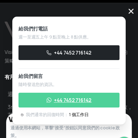
給我們打電話
週一至週五上午 9 點至晚上 8 點供應。
Vision Quant 是一家量化交易服務公司，擁有超過 10 年的
+44 7452 716142
策略開發經驗，專注於自營交易。
給我們留言
有用資訊
隨時發送您的資訊。
週一至週五上午 8 點至下午 6 點開放
+44 7452 716142
3rd Floor Lawford House， 阿爾伯特廣場， 倫敦，
英國， N3 1QA
我們通常的回復時間：
1 個工作日
聯絡我們 info@visionquant.co.uk
通過使用本網站，單擊“接受”按鈕以同意我們的
c
ookie 政
策。