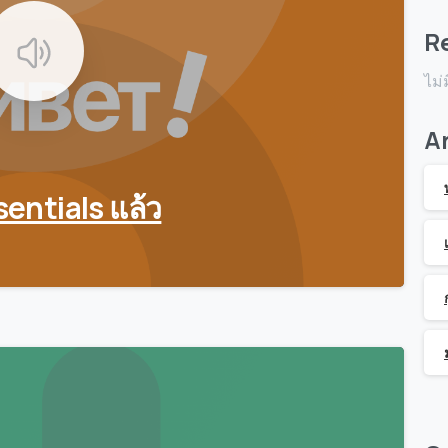
R
ไม่
A
sentials แล้ว
0