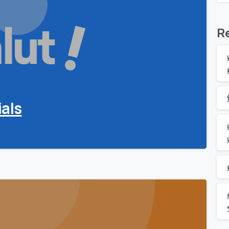
R
ials
0