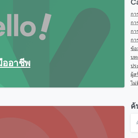
C
การ
การ
การ
การ
ข้อ
บท
มืออาชีพ
ปร
ผู้
ไม่
ค้
0