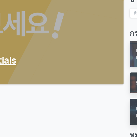
ส
กร
tials
หม