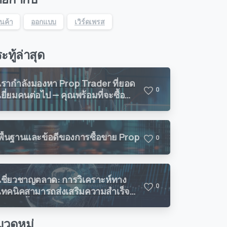
ินค้า
ออกแบบ
เวิร์ดเพรส
ะทู้ล่าสุด
เรากำลังมองหา Prop Trader ที่ยอด
0
เยี่ยมคนต่อไป — คุณพร้อมที่จะซื้อ
ขายกับ Vision Quant แล้วหรือยัง?
พื้นฐานและข้อดีของการซื้อขาย Prop
0
เชี่ยวชาญตลาด: การวิเคราะห์ทาง
0
เทคนิคสามารถส่งเสริมความสำเร็จ
ในการซื้อขายของคุณได้อย่างไร
วดหมู่