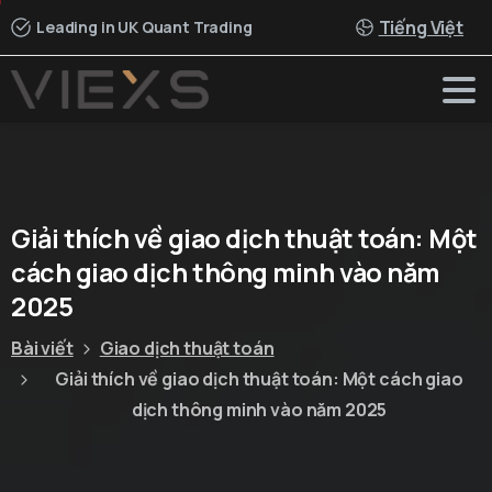
Tiếng Việt
Leading in UK Quant Trading
Giải
thích
về
giao
dịch
thuật
toán:
Một
cách
giao
dịch
thông
minh
vào
năm
2025
Bài viết
Giao dịch thuật toán
Giải thích về giao dịch thuật toán: Một cách giao
dịch thông minh vào năm 2025