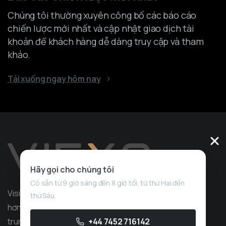
Chúng tôi thường xuyên công bố các báo cáo
chiến lược mới nhất và cập nhật giao dịch tài
khoản để khách hàng dễ dàng truy cập và tham
khảo.
Tải xuống ngay hôm nay
Hãy gọi cho chúng tôi
Có sẵn từ 9 giờ sáng đến 8 giờ tối, từ thứ Hai đến
Vision Quant là công ty dịch vụ giao dịch định lượng có
thứ Sáu.
hơn 10 năm kinh nghiệm trong phát triển chiến lược, tập
trung vào giao dịch độc quyền.
+44 7452 716142