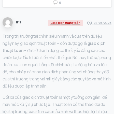
0
Iris
04/03/2025
Giao dịch thuật toán
Trong thị trường tài chính siêu nhanh và dựa trên dữ liệu
ngày nay, giao dịch thuật toán – còn được gọi là
giao dịch
thuật toán
– đã trở thành động cơ thiết yếu đằng sau các
chiến lược đầu tư tiên tiến nhất thế giới. Nó thay thế sự phỏng
đoán của con người bằng độ chính xác, tự động hóa và tốc
độ, cho phép các nhà giao dịch phản ứng với những thay đổi
của thị trường trong vài mili giây bằng các quy tắc và mô hình
dữ liệu được lập trình sẵn.
Cốt lõi của giao dịch thuật toán là một ý tưởng đơn giản: để
máy móc xử lý sự phức tạp. Thuật toán có thể theo dõi dữ
liệu thị trường, xác định các mẫu hình và thực hiện lệnh hiệu