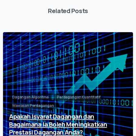
Related Posts
0
Dagangan Algoritma
Perdagangan Kuantitatif
Wawasan Perdagangan
Apakah Isyarat Dagangan dan
Bagaimana Ia Boleh Meningkatkan
Prestasi Dagangan Anda?