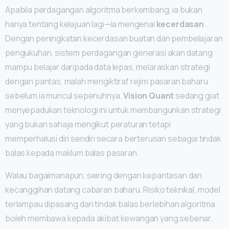
Apabila perdagangan algoritma berkembang, ia bukan
hanya tentang kelajuan lagi—ia mengenai
kecerdasan
.
Dengan peningkatan kecerdasan buatan dan pembelajaran
pengukuhan, sistem perdagangan generasi akan datang
mampu belajar daripada data lepas, melaraskan strategi
dengan pantas, malah mengiktiraf rejim pasaran baharu
sebelum ia muncul sepenuhnya.
Vision Quant
sedang giat
menyepadukan teknologi ini untuk membangunkan strategi
yang bukan sahaja mengikut peraturan tetapi
memperhalusi diri sendiri secara berterusan sebagai tindak
balas kepada maklum balas pasaran.
Walau bagaimanapun, seiring dengan kepantasan dan
kecanggihan datang cabaran baharu. Risiko teknikal, model
terlampau dipasang dan tindak balas berlebihan algoritma
boleh membawa kepada akibat kewangan yang sebenar.