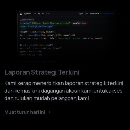
Laporan Strategi Terkini
Kami kerap menerbitkan laporan strategik terkini
dan kemas kini dagangan akaun kami untuk akses
dan rujukan mudah pelanggan kami.
Muat turun hari ini