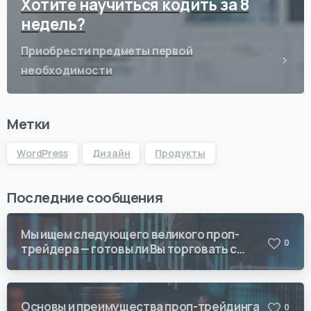
Хотите научиться кодить за 8
недель?
Приобрести предметы первой
необходимости
Метки
WordPress
Дизайн
Продукты
Последние сообщения
Мы ищем следующего великого проп-
0
трейдера — готовы ли Вы торговать с
Vision Quant?
Основы и преимущества проп-трейдинга
0