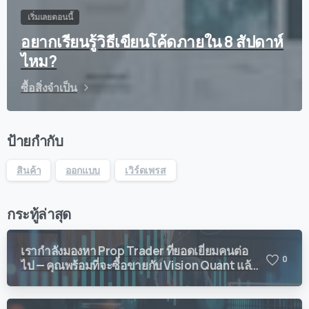
เริ่มเลยตอนนี้
อยากเรียนรู้วิธีเขียนโค้ดภายใน 8 สัปดาห์
ไหม?
ซื้อสิ่งจำเป็น
ป้ายกำกับ
สินค้า
ออกแบบ
เวิร์ดเพรส
กระทู้ล่าสุด
เรากำลังมองหา Prop Trader ที่ยอดเยี่ยมคนต่อ
0
ไป — คุณพร้อมที่จะซื้อขายกับ Vision Quant แล้ว
หรือยัง?